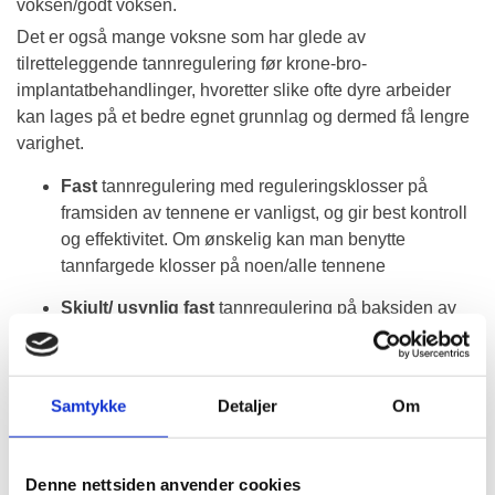
voksen/godt voksen.
Det er også mange voksne som har glede av
tilretteleggende tannregulering før krone-bro-
implantatbehandlinger, hvoretter slike ofte dyre arbeider
kan lages på et bedre egnet grunnlag og dermed få lengre
varighet.
Fast
tannregulering med reguleringsklosser på
framsiden av tennene er vanligst, og gir best kontroll
og effektivitet. Om ønskelig kan man benytte
tannfargede klosser på noen/alle tennene
Skjult/ usynlig fast
tannregulering på baksiden av
tennene velges av voksne som har relativt
kompliserte bittfeil, men ikke ønsker at noen skal se
at de har tannregulering. Se også beskrivelse
Samtykke
Detaljer
Om
nedenfor: "skinnebehandling / usynlig
tannreguleringsskinne"
Delvis fast
tannregulering er oftest slike klassikere
Denne nettsiden anvender cookies