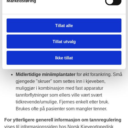
istedenfor tannreguleringsklosser. Den er vanligst
Markedsføring
benyttet for de noe lettere bittfeilene, men kan rydde
opp i relativt kompliserte bittfeil også. (Eksempel på
typisk søkeord i denne sammenheng: Invisalign)
Tillat alle
Eksempler på annen hjelpeapparatur:
Tillat utvalg
"Stempler"
for fremføring av liten underkjeve. Brukes
3-4 måneder i kombinasjon med fast apparatur, og er
for meg ofte et naturlig førstevalg grunnet sin
Ikke tillat
effektivitet sammenlignet med avtagbar apparatur.
Midlertidige miniimplantater
for økt forankring. Små
gjengede "skruer" som settes inn i kjeveben,
muliggjør i kombinasjon med fast apparatur
tannforflytninger som ellers ville vært svært
tidkrevende/umulige. Fjernes enkelt etter bruk.
Brukes ofte på pasienter som mangler tenner.
For ytterligere generell informasjon om tannregulering
vises til informasjonssiden hos Norsk Kjeveortopedisk