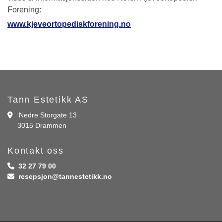
Forening:
www.kjeveortopediskforening.no
Tann Estetikk AS
Nedre Storgate 13

3015 Drammen
Kontakt oss
32 27 79 00

resepsjon@tannestetikk.no
