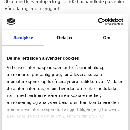
30 år med kjeveortopedi og ca 6000 behandlede pasienter.
Vår erfaring er din trygghet.
SISTE NYTT:
1) Klinikken er sommerstengt frem til mandag 10.
Samtykke
Detaljer
Om
august 2026.
Dersom du har behov for akutt hjelp med sår eller plager i
forbindelse med tannregulering, se vaktlisten under
Denne nettsiden anvender cookies
fanearket "akutt".
Vi bruker informasjonskapsler for å gi innhold og
annonser et personlig preg, for å levere sosiale
mediefunksjoner og for å analysere trafikken vår. Vi deler
2
) Vi har inngått samarbeid med Front Payment AS for å
dessuten informasjon om hvordan du bruker nettstedet
tilby pasientene moderne og effektive betalingsmåter.
For
vårt, med partnerne våre innen sosiale medier,
best brukervennlighet (bankID innlogging) orienter oss
annonsering og analysearbeid, som kan kombinere den
om fødselsnr. til den foresatte som mottar sms-
med annen informasjon du har gjort tilgjengelig for dem,
timeinnkallingene. SMS-betalingslenke uten gebyr er
eller som de har samlet inn gjennom din bruk av
tilgjengelig i 48 timer, deretter utstedes faktura.
tjenestene deres.