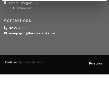
Nedre Storgate 13

3015 Drammen
Kontakt oss
32 27 79 00

resepsjon@tannestetikk.no

Utviklet av
Hjemmesidehuset
.
Personvern